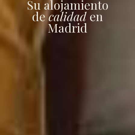
Su alojamiento
de
calidad
en
Madrid