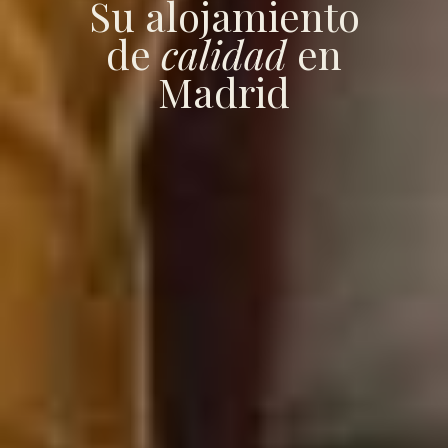
Su alojamiento
de
calidad
en
Madrid