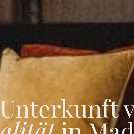
 Unterkunft v
alität
in Mad