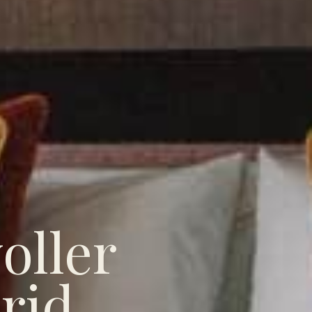
oller
rid